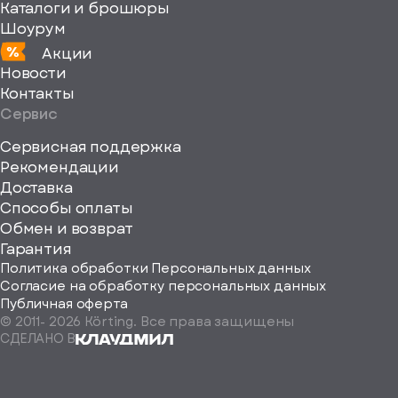
Каталоги и брошюры
Шоурум
Акции
Новости
Контакты
Сервис
Сервисная поддержка
Рекомендации
ерите
Доставка
Способы оплаты
ород
Обмен и возврат
Гарантия
Политика обработки Персональных данных
Согласие на обработку персональных данных
Публичная оферта
© 2011-
2026
Körting. Все права защищены
Определить
СДЕЛАНО В
автоматически
Москва