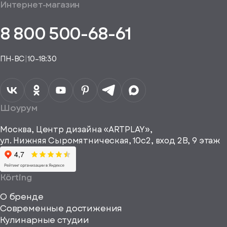
общим
Интернет-магазин
аказ
Получить
аказа.
туплении
E-mail*
пешно
помощь
8 800 500-68-61
Понятно,
в
здан
подборе
спасибо
Понятно,
аналога
Я даю своё
ПН-ВС
|
10–18:30
согласие на
Телефон*
Отправить
спасибо
обработку
персональных
данных
Я согласен
получать
a="64"
Шоурум
рекламные и
height="64"
информационные
Москва, Центр дизайна «ARTPLAY»,
viewBox="0
материалы
ул. Нижняя Сыромятническая, 10с2, вход 2B, 9 этаж
одписаться
0
64
64"
Körting
fill="none"
О бренде
xmlns="http://www
Современные достижения
Кулинарные студии