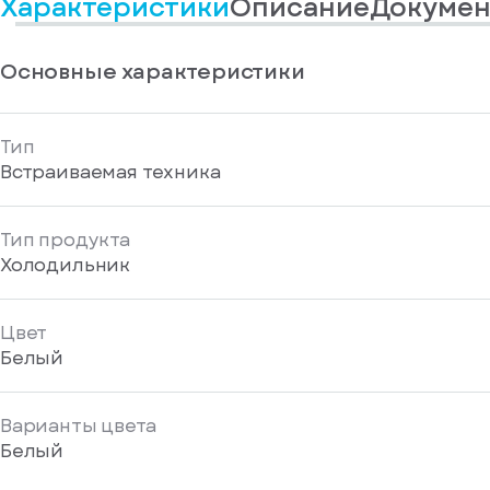
Характеристики
Описание
Докумен
информационные
у
вас
материалы
есть
Отправить
аккаунт
Основные характеристики
Тип
Встраиваемая техника
Тип продукта
Холодильник
Цвет
Белый
Варианты цвета
Белый