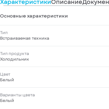
Характеристики
Описание
Докумен
информационные
у
вас
материалы
есть
Отправить
аккаунт
Основные характеристики
Тип
Встраиваемая техника
Тип продукта
Холодильник
Цвет
Белый
Варианты цвета
Белый