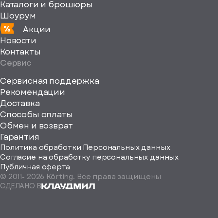
Каталоги и брошюры
Шоурум
Акции
Новости
Контакты
Сервис
Сервисная поддержка
Рекомендации
ерите
Доставка
Способы оплаты
ород
Обмен и возврат
Гарантия
Политика обработки Персональных данных
Согласие на обработку персональных данных
Публичная оферта
© 2011-
2026
Körting. Все права защищены
Определить
СДЕЛАНО В
автоматически
Москва