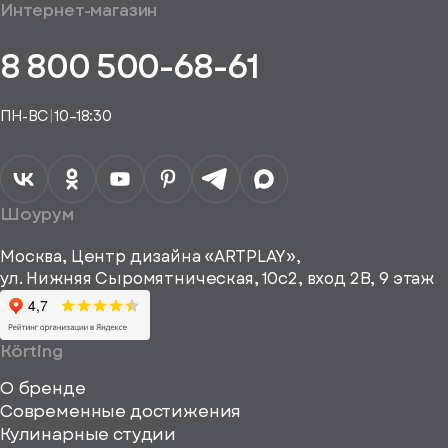
общим
Интернет-магазин
аказ
Получить
аказа.
туплении
E-mail*
пешно
помощь
8 800 500-68-61
Понятно,
в
здан
подборе
спасибо
Понятно,
аналога
Я даю своё
ПН-ВС
|
10–18:30
согласие на
Телефон*
Отправить
спасибо
обработку
персональных
данных
Я согласен
получать
a="64"
Шоурум
рекламные и
height="64"
информационные
Москва, Центр дизайна «ARTPLAY»,
viewBox="0
материалы
ул. Нижняя Сыромятническая, 10с2, вход 2B, 9 этаж
одписаться
0
64
64"
Körting
fill="none"
О бренде
xmlns="http://www
Современные достижения
Кулинарные студии