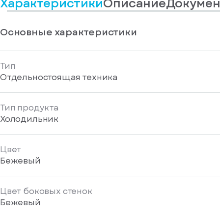
Характеристики
Описание
Докумен
информационные
у
вас
материалы
есть
Отправить
аккаунт
Основные характеристики
Тип
Отдельностоящая техника
Тип продукта
Холодильник
Цвет
Бежевый
Цвет боковых стенок
Бежевый