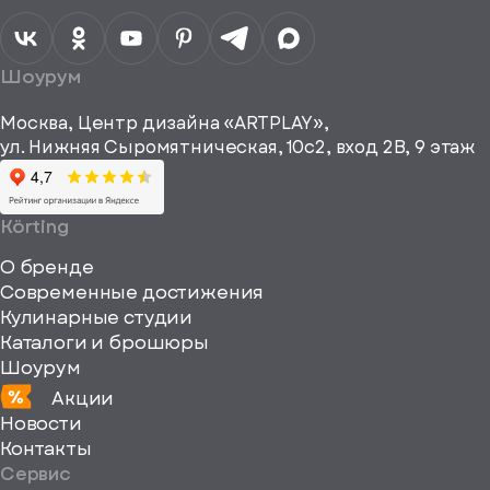
персональных
данных
Я согласен
получать
a="64"
Шоурум
рекламные и
height="64"
информационные
Москва, Центр дизайна «ARTPLAY»,
viewBox="0
материалы
ул. Нижняя Сыромятническая, 10с2, вход 2B, 9 этаж
одписаться
0
64
64"
Körting
fill="none"
О бренде
xmlns="http://www
Современные достижения
Кулинарные студии
Каталоги и брошюры
Шоурум
Акции
Новости
Контакты
Сервис