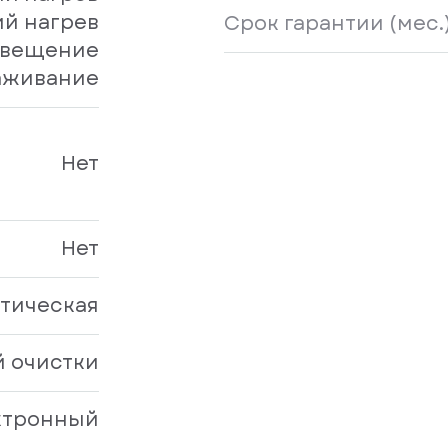
й нагрев
Срок гарантии (мес.
вещение
аживание
Нет
Нет
тическая
й очистки
ктронный