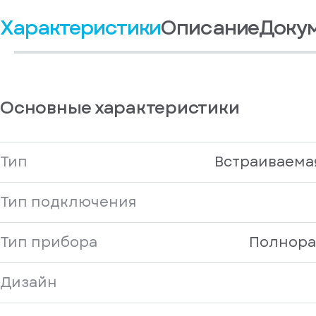
Войдите
получать
, если
Характеристики
Описание
Доку
рекламные и
у
информационные
вас
материалы
есть
Отправить
аккаунт
Основные характеристики
Тип
Встраиваема
Тип подключения
Тип прибора
Полнор
Дизайн