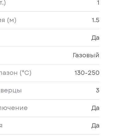
.)
1
я (м)
1.5
Да
Газовый
азон (°C)
130-250
дверцы
3
ключение
Да
я
Да