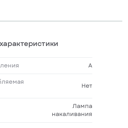
характеристики
бления
A
бляемая
Нет
Лампа
накаливания