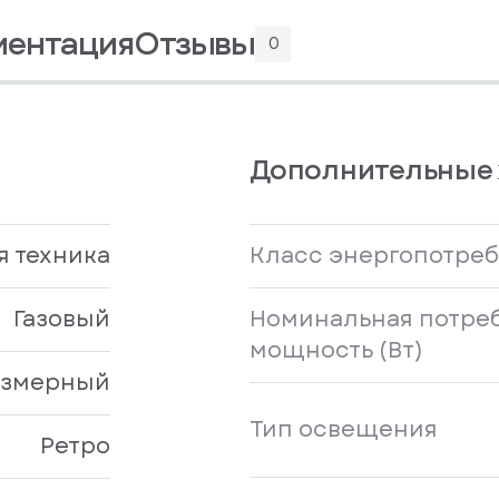
ментация
Отзывы
0
Дополнительные 
я техника
Класс энергопотре
Газовый
Номинальная потре
мощность (Вт)
азмерный
Тип освещения
Ретро