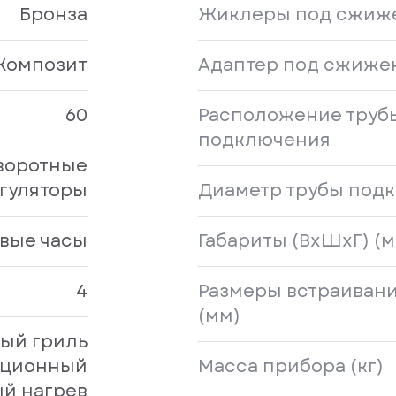
Бронза
Жиклеры под сжиже
Композит
Адаптер под сжиже
60
Расположение труб
подключения
воротные
гуляторы
Диаметр трубы подкл
вые часы
Габариты (ВхШхГ) (м
4
Размеры встраивани
(мм)
вый гриль
кционный
Масса прибора (кг)
ый нагрев