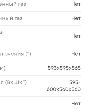
нный газ
Нет
нный газ
Нет
ы
Нет
ючения ('')
Нет
м)
593х595х565
я (ВхШхГ)
595-
600х560х560
Нет