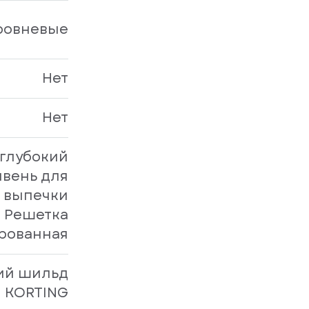
ровневые
Нет
Нет
 глубокий
вень для
выпечки
Решетка
рованная
ий шильд
м KORTING