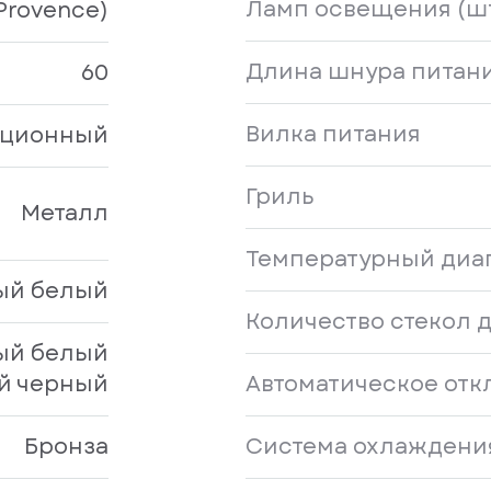
Ламп освещения (шт
Provence)
Длина шнура питани
60
Вилка питания
иционный
Гриль
Металл
Температурный диап
ый белый
Количество стекол 
ый белый
й черный
Автоматическое от
Бронза
Система охлаждени