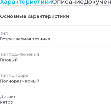
Характеристики
Описание
Докумен
информационные
у
вас
материалы
есть
Отправить
аккаунт
Основные характеристики
Тип
Встраиваемая техника
Тип подключения
Газовый
Тип прибора
Полноразмерный
Дизайн
Ретро