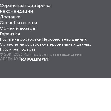
Сервисная поддержка
Рекомендации
ерите
Доставка
Способы оплаты
ород
Обмен и возврат
Гарантия
Политика обработки Персональных данных
Согласие на обработку персональных данных
Публичная оферта
© 2011-
2026
Körting. Все права защищены
Определить
СДЕЛАНО В
автоматически
Москва
Санкт-
Петербург
Екатеринбург
Краснодар
Нижний
Новгород