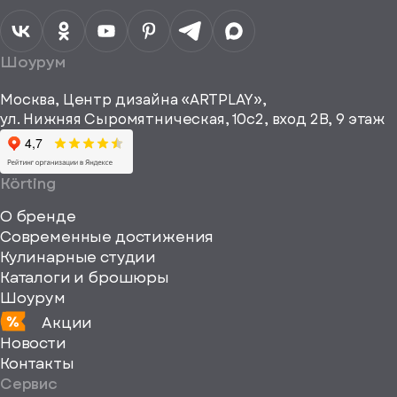
персональных
данных
Я согласен
получать
a="64"
Шоурум
рекламные и
height="64"
информационные
Москва, Центр дизайна «ARTPLAY»,
viewBox="0
материалы
ул. Нижняя Сыромятническая, 10с2, вход 2B, 9 этаж
одписаться
0
64
64"
Körting
fill="none"
О бренде
xmlns="http://www
Современные достижения
Кулинарные студии
Каталоги и брошюры
Шоурум
Акции
Новости
Контакты
Сервис