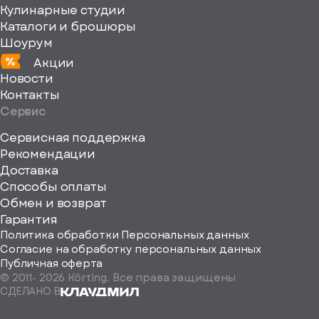
Кулинарные студии
Каталоги и брошюры
Шоурум
Акции
Новости
Контакты
Сервис
Сервисная поддержка
Рекомендации
ерите
Доставка
Способы оплаты
ород
Обмен и возврат
Гарантия
Политика обработки Персональных данных
Согласие на обработку персональных данных
Публичная оферта
© 2011-
2026
Körting. Все права защищены
Определить
СДЕЛАНО В
автоматически