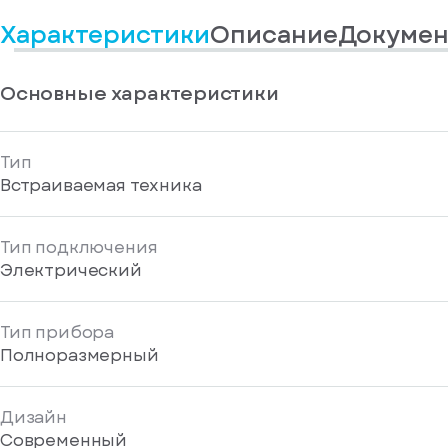
информационные
у
вас
материалы
Характеристики
Описание
Докумен
есть
Отправить
аккаунт
Основные характеристики
Тип
Встраиваемая техника
Тип подключения
Электрический
Тип прибора
Полноразмерный
Дизайн
Современный