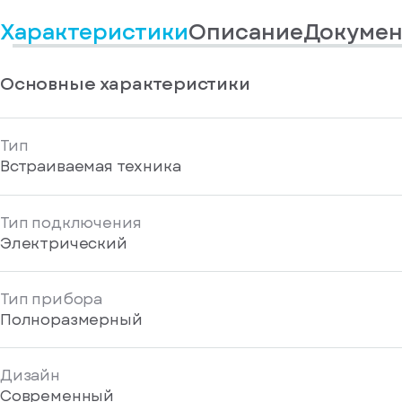
информационные
у
вас
материалы
Характеристики
Описание
Докумен
есть
Отправить
аккаунт
Основные характеристики
Тип
Встраиваемая техника
Тип подключения
Электрический
Тип прибора
Полноразмерный
Дизайн
Современный