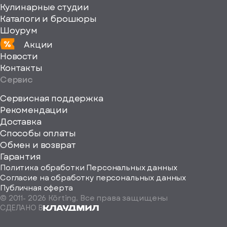
Кулинарные студии
Каталоги и брошюры
Шоурум
Акции
Новости
Контакты
Сервис
Сервисная поддержка
Рекомендации
ерите
Доставка
Способы оплаты
ород
Обмен и возврат
Гарантия
Политика обработки Персональных данных
Согласие на обработку персональных данных
Публичная оферта
© 2011-
2026
Körting. Все права защищены
Определить
СДЕЛАНО В
автоматически