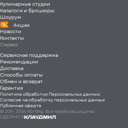
Кулинарные студии
Каталоги и брошюры
Шоурум
Акции
Новости
Контакты
Сервис
Сервисная поддержка
Рекомендации
ерите
Доставка
Способы оплаты
ород
Обмен и возврат
Гарантия
Политика обработки Персональных данных
Согласие на обработку персональных данных
Публичная оферта
© 2011-
2026
Körting. Все права защищены
Определить
СДЕЛАНО В
автоматически