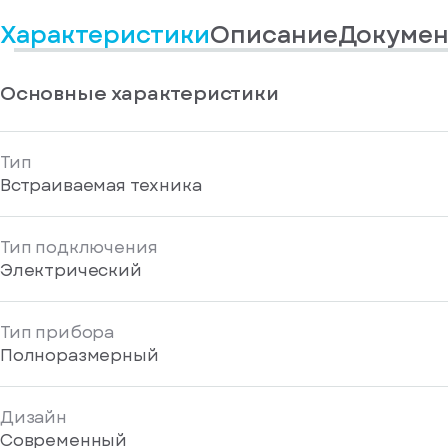
информационные
у
вас
материалы
Характеристики
Описание
Докумен
есть
Отправить
аккаунт
Основные характеристики
Тип
Встраиваемая техника
Тип подключения
Электрический
Тип прибора
Полноразмерный
Дизайн
Современный