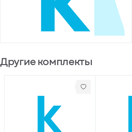
Другие комплекты
писка
ступление