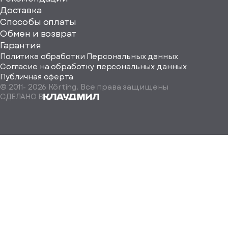
ерите
Доставка
Способы оплаты
ород
Обмен и возврат
Гарантия
Политика обработки Персональных данных
Согласие на обработку персональных данных
Публичная оферта
© 2011-
2026
Körting. Все права защищены
Определить
СДЕЛАНО В
автоматически
Москва
Санкт-
Петербург
Екатеринбург
Краснодар
Нижний
Новгород
Новосибирск
Ростов-
на-