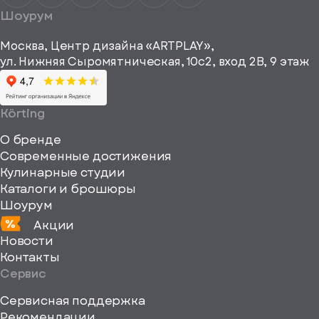
получать
a="64"
Шоурум
рекламные и
height="64"
информационные
Москва, Центр дизайна «ARTPLAY»,
viewBox="0
материалы
ул. Нижняя Сыромятническая, 10с2, вход 2B, 9 этаж
одписаться
0
64
64"
Körting
fill="none"
О бренде
xmlns="http://www
Современные достижения
Кулинарные студии
Каталоги и брошюры
Шоурум
Акции
Новости
Контакты
Сервис
Сервисная поддержка
Рекомендации