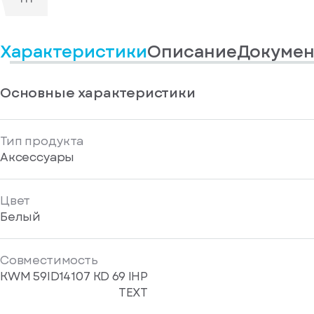
информационные
у
вас
материалы
есть
Отправить
аккаунт
Характеристики
Описание
Докумен
Основные характеристики
Тип продукта
Аксессуары
Цвет
Белый
писка
ступление
Совместимость
KWM 59ID14107 KD 69 IHP
ажите
TEXT
ail, на
торый