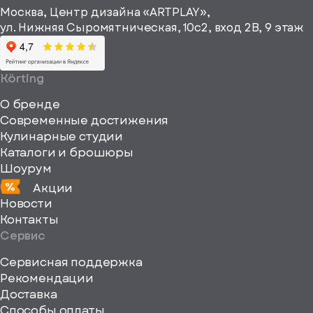
информационные
Москва, Центр дизайна «ARTPLAY»,
viewBox="0
материалы
ул. Нижняя Сыромятническая, 10с2, вход 2B, 9 этаж
одписаться
0
64
64"
Körting
fill="none"
О бренде
xmlns="http://www
Современные достижения
Кулинарные студии
Каталоги и брошюры
Шоурум
Акции
Новости
Контакты
Сервис
Сервисная поддержка
Рекомендации
ерите
Доставка
Способы оплаты