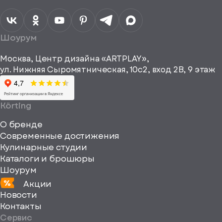
обработку
персональных
данных
Я согласен
получать
a="64"
Шоурум
рекламные и
height="64"
информационные
Москва, Центр дизайна «ARTPLAY»,
viewBox="0
материалы
ул. Нижняя Сыромятническая, 10с2, вход 2B, 9 этаж
одписаться
0
64
64"
Körting
fill="none"
О бренде
xmlns="http://www
Современные достижения
Кулинарные студии
Каталоги и брошюры
Шоурум
Акции
Новости
Контакты
Сервис