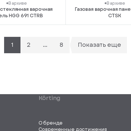
В архиве
В архиве
 стеклянная варочная
Газовая варочная пане
ель HGG 691 CTRB
CTSK
1
2
...
8
Показать еще
Körting
О бренде
Современные достижения