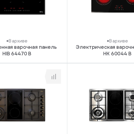
В архиве
В архиве
нная варочная панель
Электрическая варочн
HIB 64470 B
HK 60044 B