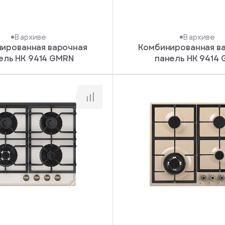
В архиве
В архиве
ированная варочная
Комбинированная в
ель HK 9414 GMRN
панель HK 9414