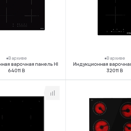
В архиве
В архиве
ная варочная панель HI
Индукционная варочная
64011 B
32011 B