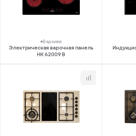
В архиве
Электрическая варочная панель
Индукцио
HK 62009 B