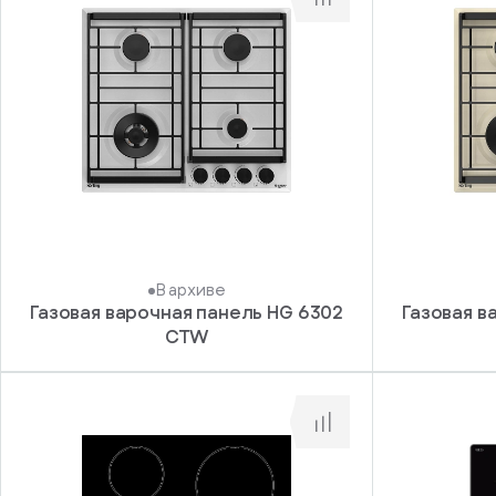
Войдите
получать
, если
рекламные и
у
информационные
вас
материалы
есть
Отправить
аккаунт
В архиве
Газовая варочная панель HG 6302
Газовая в
CTW