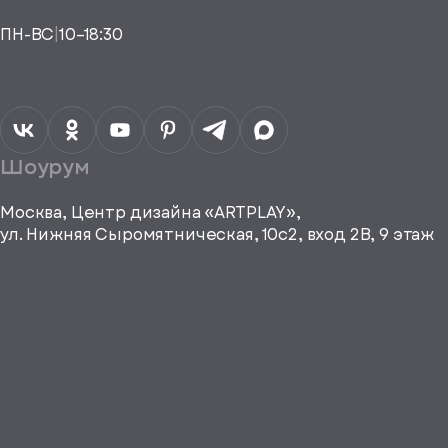
исаться
ПН-ВС
|
10–18:30
a="64"
Шоурум
height="64"
viewBox="0
0 64
Москва, Центр дизайна «ARTPLAY»,
64"
ул. Нижняя Сыромятническая, 10с2, вход 2B, 9 этаж
fill="none"
xmlns="http://www.w3.org/2000/
е город