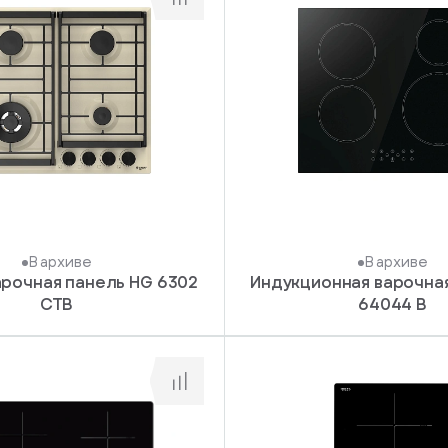
В архиве
В архиве
арочная панель HG 6302
Индукционная варочная
CTB
64044 B