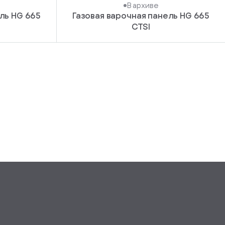
В архиве
ль HG 665
Газовая варочная панель HG 665
CTSI