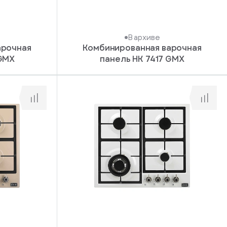
В архиве
арочная
Комбинированная варочная
 GMX
панель HK 7417 GMX