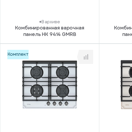
В архиве
Комбинированная варочная
Комбин
панель HK 9414 GMRB
пан
Комплект