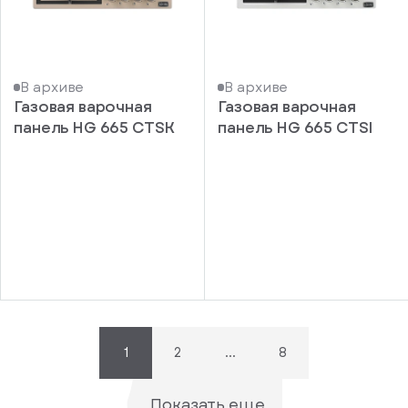
В архиве
В архиве
Газовая варочная
Газовая варочная
панель HG 665 CTSK
панель HG 665 CTSI
писка
ступление
ажите
ail, на
торый
ужно
равить
упить
омление
1
2
...
8
1 клик
о
уплении
ьте номер
Показать еще