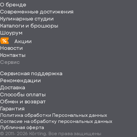
fill="none"
О бренде
xmlns="http://www
Современные достижения
Кулинарные студии
Каталоги и брошюры
Шоурум
Акции
Новости
Контакты
Сервис
Сервисная поддержка
Рекомендации
ерите
Доставка
Способы оплаты
ород
Обмен и возврат
Гарантия
Политика обработки Персональных данных
Согласие на обработку персональных данных
Публичная оферта
© 2011-
2026
Körting. Все права защищены