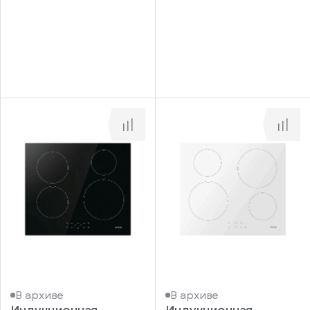
информационные
у
вас
материалы
есть
Отправить
аккаунт
В архиве
В архиве
Индукционная
Индукционная