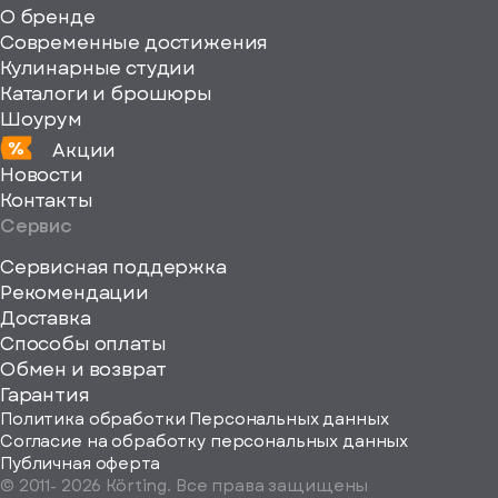
fill="none"
О бренде
xmlns="http://www
Современные достижения
Кулинарные студии
Каталоги и брошюры
Шоурум
Акции
Новости
Контакты
Сервис
Сервисная поддержка
Рекомендации
ерите
Доставка
Способы оплаты
ород
Обмен и возврат
Гарантия
Политика обработки Персональных данных
Согласие на обработку персональных данных
Публичная оферта
© 2011-
2026
Körting. Все права защищены