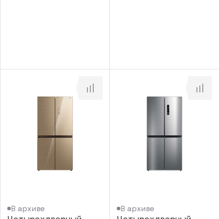
информационные
у
вас
материалы
есть
Отправить
аккаунт
В архиве
В архиве
Четырехдверный
Четырехдверный