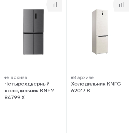
В архиве
В архиве
Четырехдверный
Холодильник KNFC
холодильник KNFM
62017 B
84799 X