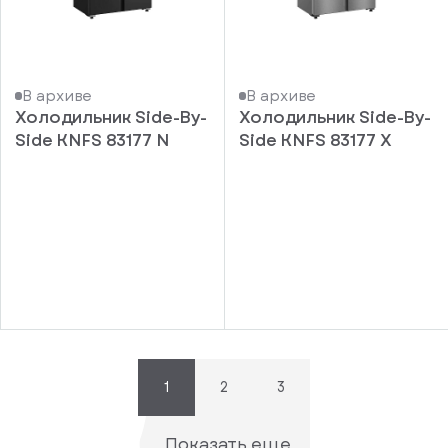
В архиве
В архиве
Холодильник Side-By-
Холодильник Side-By-
Side KNFS 83177 N
Side KNFS 83177 X
писка
ступление
ажите
ail, на
торый
ужно
равить
упить
омление
1
2
3
1 клик
о
уплении
ьте номер
Показать еще